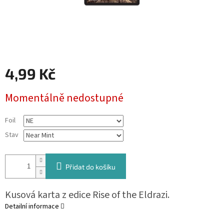
4,99 Kč
Měrná
Momentálně nedostupné
cena:
Foil
Stav
Přidat do košíku
Kusová karta z edice Rise of the Eldrazi.
Detailní informace