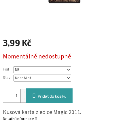
3,99 Kč
Měrná
Momentálně nedostupné
cena:
Foil
Stav
Přidat do košíku
Kusová karta z edice Magic 2011.
Detailní informace