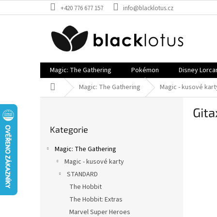
Přejít
+420 776 677 157
info@blacklotus.cz
na
obsah
Magic: The Gathering
Pokémon
Disney Lorca
Domů
Magic: The Gathering
Magic - kusové kart
P
Gita
o
Přeskočit
s
Kategorie
kategorie
t
r
Magic: The Gathering
a
Magic - kusové karty
n
STANDARD
n
í
The Hobbit
p
The Hobbit: Extras
a
Marvel Super Heroes