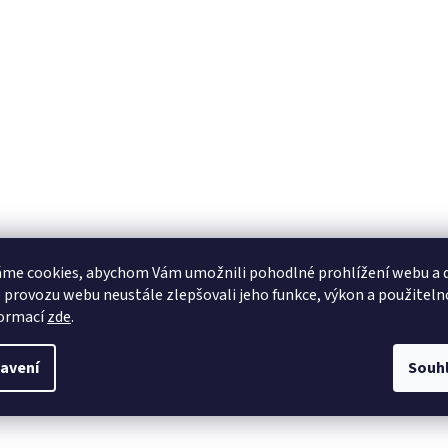
me cookies, abychom Vám umožnili pohodlné prohlížení webu a d
 provozu webu neustále zlepšovali jeho funkce, výkon a použiteln
formací
zde
.
avení
Souh