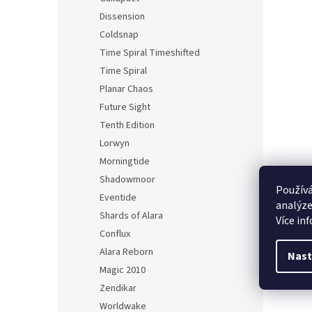
Dissension
Coldsnap
Time Spiral Timeshifted
Time Spiral
Planar Chaos
Future Sight
Tenth Edition
Lorwyn
Morningtide
Shadowmoor
Používá
Eventide
analýze
Shards of Alara
Více in
Conflux
Alara Reborn
Nast
Magic 2010
Zendikar
Worldwake