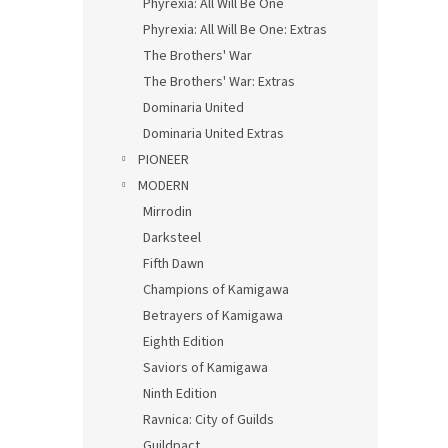
Phyrexia: All Will Be One
Phyrexia: All Will Be One: Extras
The Brothers' War
The Brothers' War: Extras
Dominaria United
Dominaria United Extras
PIONEER
MODERN
Mirrodin
Darksteel
Fifth Dawn
Champions of Kamigawa
Betrayers of Kamigawa
Eighth Edition
Saviors of Kamigawa
Ninth Edition
Ravnica: City of Guilds
Guildpact