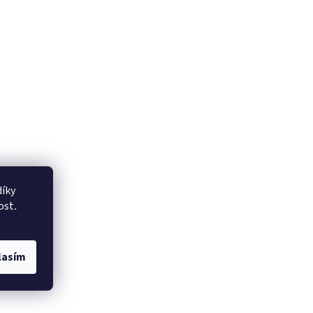
íky
ost
.
lasím