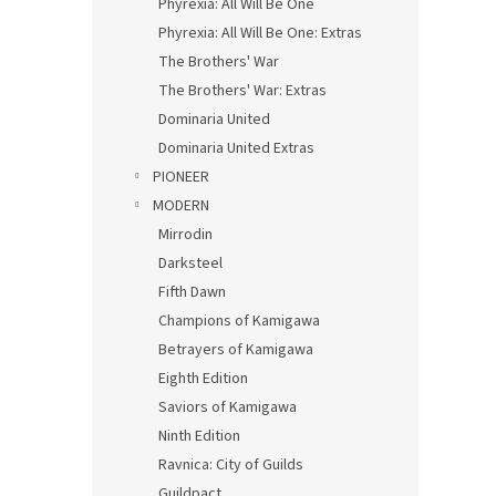
Phyrexia: All Will Be One
Phyrexia: All Will Be One: Extras
The Brothers' War
The Brothers' War: Extras
Dominaria United
Dominaria United Extras
PIONEER
MODERN
Mirrodin
Darksteel
Fifth Dawn
Champions of Kamigawa
Betrayers of Kamigawa
Eighth Edition
Saviors of Kamigawa
Ninth Edition
Ravnica: City of Guilds
Guildpact