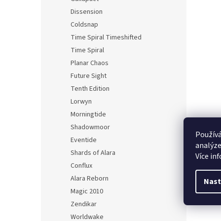
Dissension
Coldsnap
Time Spiral Timeshifted
Time Spiral
Planar Chaos
Future Sight
Tenth Edition
Lorwyn
Morningtide
Shadowmoor
Používá
Eventide
analýze
Shards of Alara
Více in
Conflux
Alara Reborn
Nast
Magic 2010
Zendikar
Worldwake