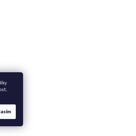
íky
ost
.
lasím