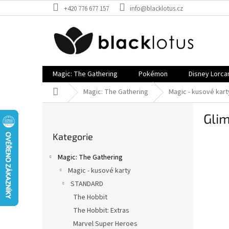
Přejít
+420 776 677 157
info@blacklotus.cz
na
obsah
Magic: The Gathering
Pokémon
Disney Lorca
Domů
Magic: The Gathering
Magic - kusové kart
P
Gli
o
Přeskočit
s
Kategorie
kategorie
t
r
Magic: The Gathering
a
Magic - kusové karty
n
STANDARD
n
í
The Hobbit
p
The Hobbit: Extras
a
Marvel Super Heroes