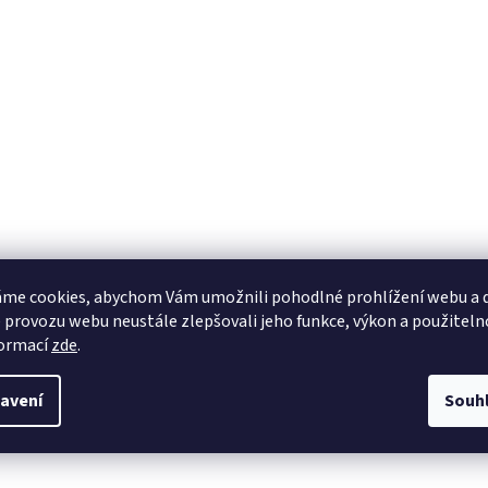
me cookies, abychom Vám umožnili pohodlné prohlížení webu a d
 provozu webu neustále zlepšovali jeho funkce, výkon a použiteln
formací
zde
.
avení
Souh