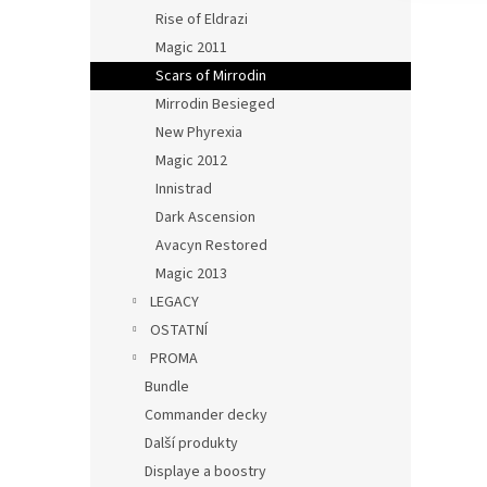
Rise of Eldrazi
Magic 2011
Scars of Mirrodin
Mirrodin Besieged
New Phyrexia
Magic 2012
Innistrad
Dark Ascension
Avacyn Restored
Magic 2013
LEGACY
OSTATNÍ
PROMA
Bundle
Commander decky
Další produkty
Displaye a boostry