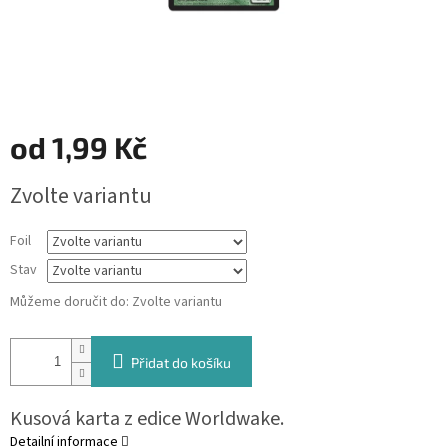
od
1,99 Kč
Měrná
Zvolte variantu
cena:
Foil
Stav
Můžeme doručit do:
Zvolte variantu
Přidat do košíku
Kusová karta z edice Worldwake.
Detailní informace