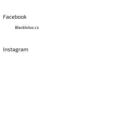
á
p
a
Facebook
t
Blacklotus.cz
í
Instagram