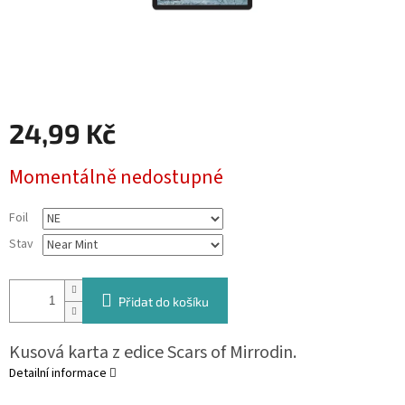
24,99 Kč
Měrná
Momentálně nedostupné
cena:
Foil
Stav
Přidat do košíku
Kusová karta z edice Scars of Mirrodin.
Detailní informace