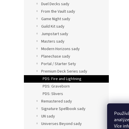
Duel Decks sady
From the Vault sady
Game Night sady
Guild Kit sady
Jumpstart sady
Masters sady
Modern Horizons sady
Planechase sady
Portal / Starter Sety
Premium Deck Series sady
PDS: Fire and Lightning
PDS: Graveborn
PDS: Slivers
Remastered sady
Signature Spellbook sady
Používá
UN sady
analýze
Universes Beyond sady
Více in