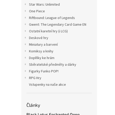
Star Wars: Unlimited
One Piece
Riftbound: League of Legends
Gwent: The Legendary Card Game EN
Ostatní karetní hry (i LCG)
Deskové hry
Miniatury a barvení
Komiksy a knihy
Doplňky ke hrám
Sběratelské předměty a dárky
Figurky Funko POP!
RPG Hry
Vstupenky na naše akce
Články
Black Lotus Enchanted Open