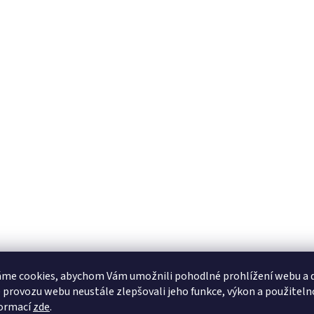
me cookies, abychom Vám umožnili pohodlné prohlížení webu a d
 provozu webu neustále zlepšovali jeho funkce, výkon a použiteln
formací
zde
.