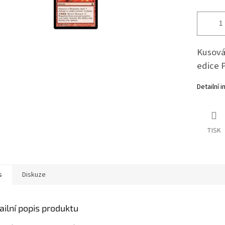
Kusová 
edice 
Detailní 
TISK
s
Diskuze
ailní popis produktu