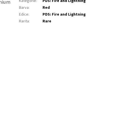
Kategorie
:
PDS: Fire and Lightning
emium
Barva
:
Red
Edice
:
PDS: Fire and Lightning
Rarita
:
Rare