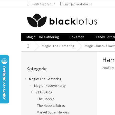
Přejít
+420 776 677 157
info@blacklotus.cz
na
obsah
Magic: The Gathering
Pokémon
Disney Lorca
Domů
Magic: The Gathering
Magic - kusové kart
P
Ham
o
Přeskočit
s
Značka:
Kategorie
kategorie
t
r
Magic: The Gathering
a
Magic - kusové karty
n
STANDARD
n
í
The Hobbit
p
The Hobbit: Extras
a
Marvel Super Heroes