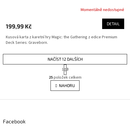
Momentálně nedostupné
DETAIL
199,99 Kč
Kusová karta z karetní hry Magic: the Gathering z edice Premium
Deck Series: Graveborn.
NAČÍST 12 DALŠÍCH
S
1
3
t
O
r
25
položek celkem
v
á
l
NAHORU
n
á
k
d
o
v
Z
a
á
c
á
n
í
p
í
p
a
Facebook
r
t
v