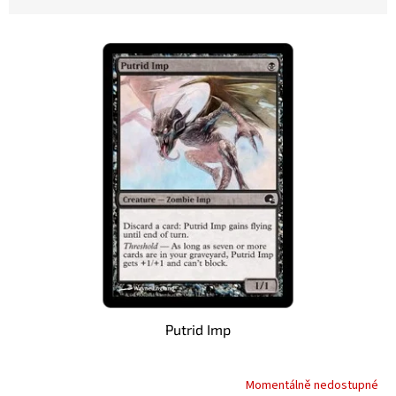
V
ý
p
i
s
p
r
o
d
u
k
t
ů
Putrid Imp
Momentálně nedostupné