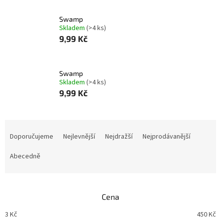
Swamp
Skladem
(>4 ks)
9,99 Kč
Swamp
Skladem
(>4 ks)
9,99 Kč
Ř
a
Doporučujeme
Nejlevnější
Nejdražší
Nejprodávanější
z
e
Abecedně
n
í
p
Cena
r
o
3
Kč
450
Kč