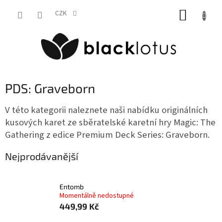
Přejít
NÁKUP
na
CZK
obsah
KOŠÍK
PDS: Graveborn
V této kategorii naleznete naši nabídku originálních
kusových karet ze sběratelské karetní hry Magic: The
Gathering z edice Premium Deck Series: Graveborn.
Nejprodávanější
Entomb
Momentálně nedostupné
449,99 Kč