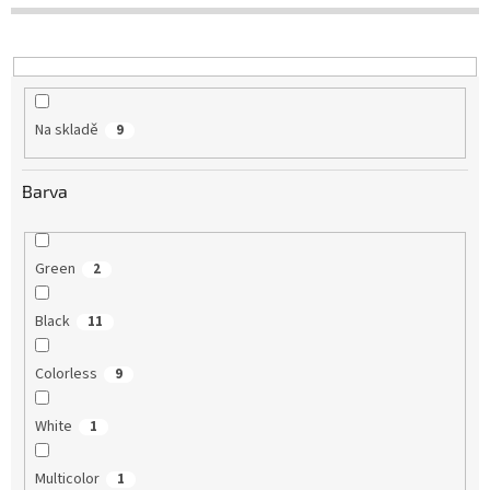
d
u
k
t
ů
Na skladě
9
Barva
Green
2
Black
11
Colorless
9
White
1
Multicolor
1