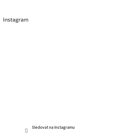
í
k
y
v
Instagram
ý
p
i
s
u
Sledovat na Instagramu