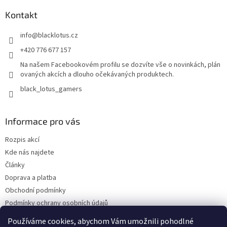
Kontakt
info
@
blacklotus.cz
+420 776 677 157
Na našem Facebookovém profilu se dozvíte vše o novinkách, plán
ovaných akcích a dlouho očekávaných produktech.
black_lotus_gamers
Informace pro vás
Rozpis akcí
Kde nás najdete
Články
Doprava a platba
Obchodní podmínky
Podmínky ochrany osobních údajů
Bonusový program - kredity
Používáme cookies, abychom Vám umožnili pohodlné