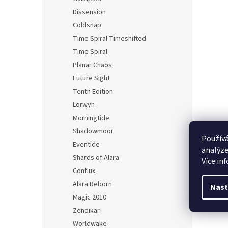
Dissension
Coldsnap
Time Spiral Timeshifted
Time Spiral
Planar Chaos
Future Sight
Tenth Edition
Lorwyn
Morningtide
Shadowmoor
Používá
Eventide
analýze
Shards of Alara
Více in
Conflux
Alara Reborn
Nast
Magic 2010
Zendikar
Worldwake