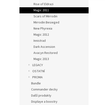
Rise of Eldrazi
Magic 2011
Scars of Mirrodin
Mirrodin Besieged
New Phyrexia
Magic 2012
Innistrad
Dark Ascension
Avacyn Restored
Magic 2013
LEGACY
OSTATNÍ
PROMA
Bundle
Commander decky
Další produkty
Displaye a boostry