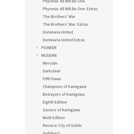
Phyrexia: All Will Be One
Phyrexia: All Will Be One: Extras
The Brothers' War
The Brothers' War: Extras
Dominaria United
Dominaria United Extras
PIONEER
MODERN
Mirrodin
Darksteel
Fifth Dawn
Champions of Kamigawa
Betrayers of Kamigawa
Eighth Edition
Saviors of Kamigawa
Ninth Edition
Ravnica: City of Guilds
Guildpact