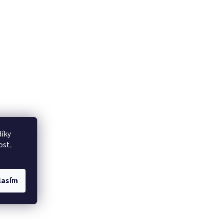
íky
ost
.
lasím