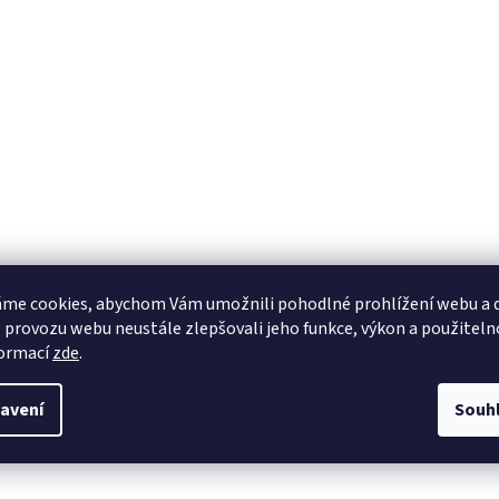
me cookies, abychom Vám umožnili pohodlné prohlížení webu a d
 provozu webu neustále zlepšovali jeho funkce, výkon a použiteln
formací
zde
.
avení
Souh