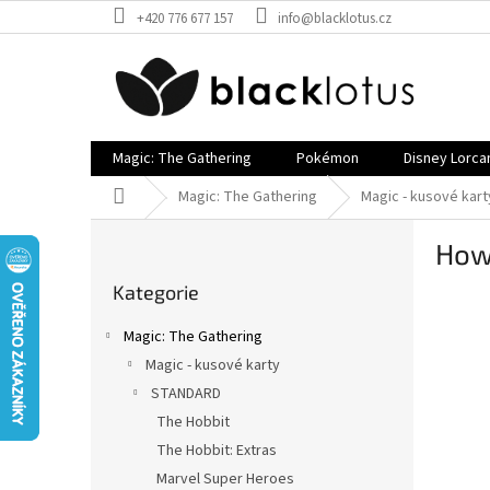
Přejít
+420 776 677 157
info@blacklotus.cz
na
obsah
Magic: The Gathering
Pokémon
Disney Lorca
Domů
Magic: The Gathering
Magic - kusové kart
P
How
o
Přeskočit
s
Kategorie
kategorie
t
r
Magic: The Gathering
a
Magic - kusové karty
n
STANDARD
n
í
The Hobbit
p
The Hobbit: Extras
a
Marvel Super Heroes