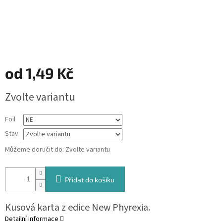
od
1,49 Kč
Měrná
Zvolte variantu
cena:
Foil
Stav
Můžeme doručit do:
Zvolte variantu
Přidat do košíku
Kusová karta z edice New Phyrexia.
Detailní informace