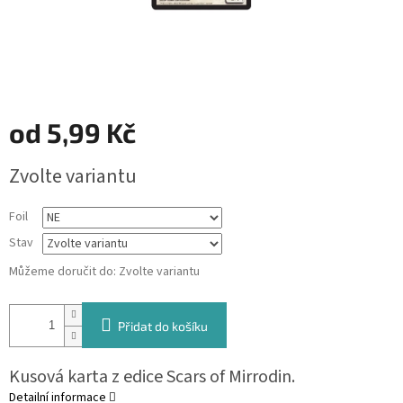
od
5,99 Kč
Měrná
Zvolte variantu
cena:
Foil
Stav
Můžeme doručit do:
Zvolte variantu
Přidat do košíku
Kusová karta z edice Scars of Mirrodin.
Detailní informace