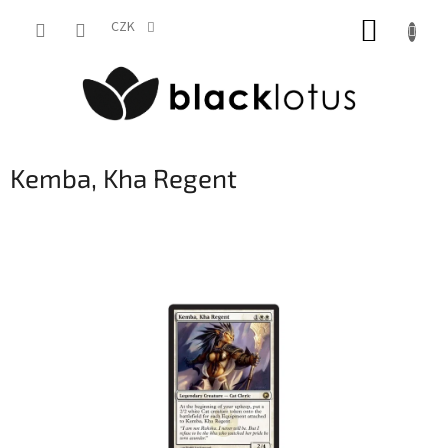
Přejít
NÁKUP
na
CZK
obsah
KOŠÍK
Kemba, Kha Regent