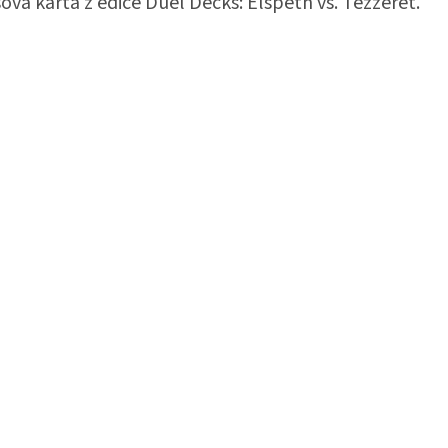
ová karta z edice Duel Decks: Elspeth vs. Tezzeret.