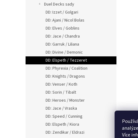
Duel Decks sady
DD: Izzet / Golgari
DD: Ajani / Nicol Bolas
DD: Elves / Goblins
DD: Jace / Chandra
DD: Garruk / Liliana
DD: Divine / Demonic
DD: Elspeth / Tezzeret
DD: Phyrexia / Coalition
DD: Knights / Dragons
DD: Venser / Koth
DD: Sorin / Tibalt
DD: Heroes / Monster
DD: Jace / Vraska
DD: Speed / Cunning
Používá
DD: Elspeth / Kiora
analýze
DD: Zendikar / Eldrazi
Více in