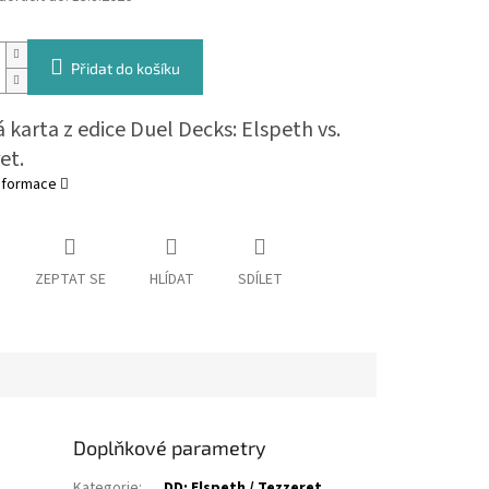
Přidat do košíku
 karta z edice Duel Decks: Elspeth vs.
et.
informace
ZEPTAT SE
HLÍDAT
SDÍLET
Doplňkové parametry
Kategorie
:
DD: Elspeth / Tezzeret