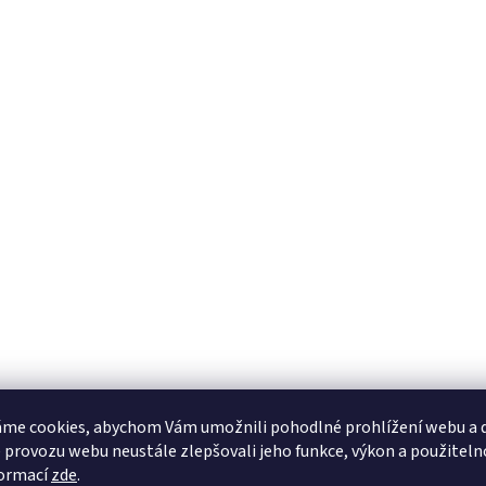
me cookies, abychom Vám umožnili pohodlné prohlížení webu a d
 provozu webu neustále zlepšovali jeho funkce, výkon a použiteln
formací
zde
.