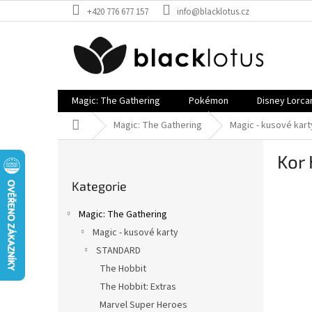
Přejít
+420 776 677 157
info@blacklotus.cz
na
obsah
Magic: The Gathering
Pokémon
Disney Lorca
Domů
Magic: The Gathering
Magic - kusové kart
P
Kor
o
Přeskočit
s
Kategorie
kategorie
t
r
Magic: The Gathering
a
Magic - kusové karty
n
STANDARD
n
í
The Hobbit
p
The Hobbit: Extras
a
Marvel Super Heroes