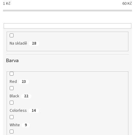
o
1
Kč
60
Kč
d
u
k
t
ů
Na skladě
28
Barva
Red
23
Black
22
Colorless
14
White
9