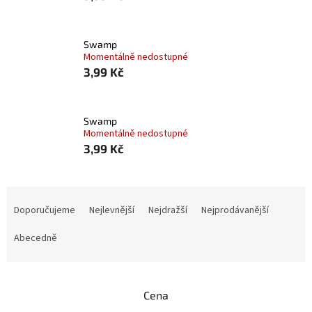
Swamp
Momentálně nedostupné
3,99 Kč
Swamp
Momentálně nedostupné
3,99 Kč
Ř
a
Doporučujeme
Nejlevnější
Nejdražší
Nejprodávanější
z
e
Abecedně
n
í
p
Cena
r