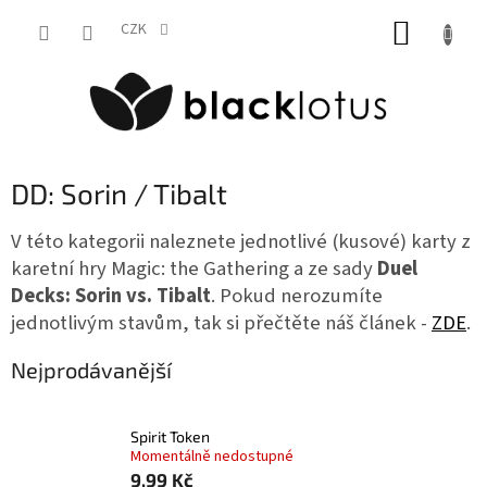
Přejít
NÁKUP
na
CZK
obsah
KOŠÍK
DD: Sorin / Tibalt
V této kategorii naleznete jednotlivé (kusové) karty z
karetní hry Magic: the Gathering a ze sady
Duel
Decks: Sorin vs. Tibalt
. Pokud nerozumíte
jednotlivým stavům, tak si přečtěte náš článek -
ZDE
.
Nejprodávanější
Spirit Token
Momentálně nedostupné
9,99 Kč