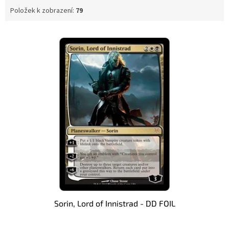
Položek k zobrazení:
79
V
ý
p
i
s
p
r
o
d
u
k
t
ů
Sorin, Lord of Innistrad - DD FOIL