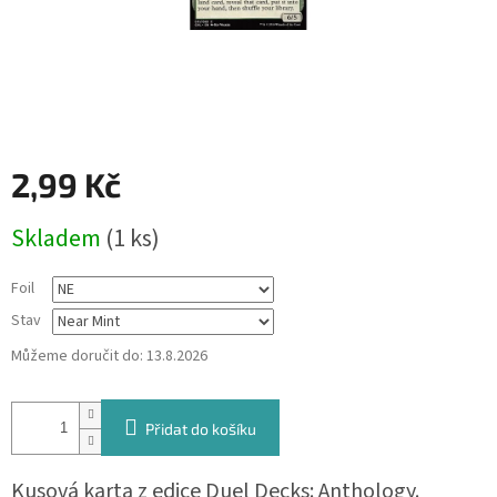
2,99 Kč
Měrná
Skladem
(1 ks)
cena:
Foil
Stav
Můžeme doručit do:
13.8.2026
Přidat do košíku
Kusová karta z edice Duel Decks: Anthology.