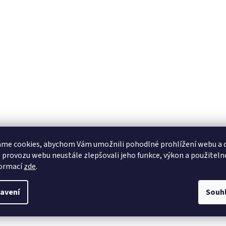
me cookies, abychom Vám umožnili pohodlné prohlížení webu a d
 provozu webu neustále zlepšovali jeho funkce, výkon a použiteln
formací
zde
.
avení
Souh