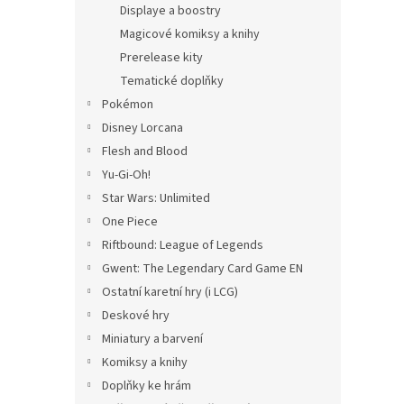
Displaye a boostry
Magicové komiksy a knihy
Prerelease kity
Tematické doplňky
Pokémon
Disney Lorcana
Flesh and Blood
Yu-Gi-Oh!
Star Wars: Unlimited
One Piece
Riftbound: League of Legends
Gwent: The Legendary Card Game EN
Ostatní karetní hry (i LCG)
Deskové hry
Miniatury a barvení
Komiksy a knihy
Doplňky ke hrám