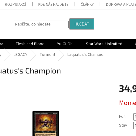
ROZPIS AKCÍ
KDE NÁS NAJDETE
ČLÁNKY
DOPRAVA A PLAT
HLEDAT
na
Flesh and Blood
Yu-Gi-Oh!
Star Wars: Unlimited
y
LEGACY
Torment
Laquatus's Champion
uatus's Champion
34,
Měrná
Momen
cena:
Foil
Stav