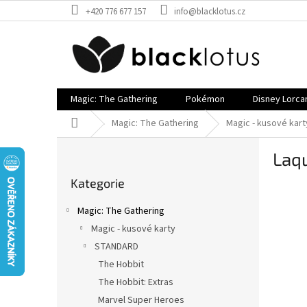
Přejít
+420 776 677 157
info@blacklotus.cz
na
obsah
Magic: The Gathering
Pokémon
Disney Lorca
Domů
Magic: The Gathering
Magic - kusové kart
P
Laq
o
Přeskočit
s
Kategorie
kategorie
t
r
Magic: The Gathering
a
Magic - kusové karty
n
STANDARD
n
í
The Hobbit
p
The Hobbit: Extras
a
Marvel Super Heroes