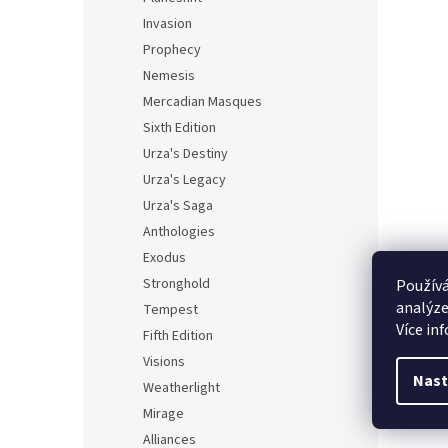
Invasion
Prophecy
Nemesis
Mercadian Masques
Sixth Edition
Urza's Destiny
Urza's Legacy
Urza's Saga
Anthologies
Exodus
Stronghold
Používá
analýze
Tempest
Více in
Fifth Edition
Visions
Nast
Weatherlight
Mirage
Alliances