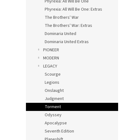
Phyrexia: All Will Be One
Phyrexia: All Will Be One: Extras
The Brothers' War
The Brothers' War: Extras
Dominaria United
Dominaria United Extras
PIONEER
MODERN
LEGACY
Scourge
Legions
Onslaught
Judgment
Torment
Odyssey
Apocalypse
Seventh Edition
Planeshift