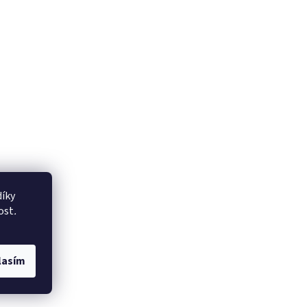
íky
ost
.
lasím