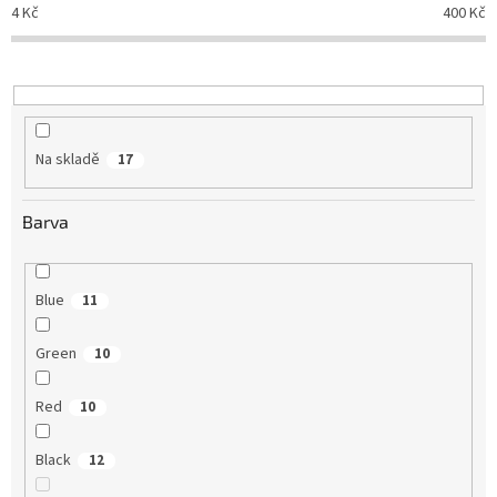
o
4
Kč
400
Kč
d
u
k
t
ů
Na skladě
17
Barva
Blue
11
Green
10
Red
10
Black
12