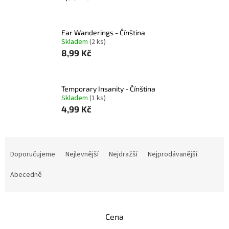
Far Wanderings - Čínština
Skladem
(2 ks)
8,99 Kč
Temporary Insanity - Čínština
Skladem
(1 ks)
4,99 Kč
Ř
a
Doporučujeme
Nejlevnější
Nejdražší
Nejprodávanější
z
e
Abecedně
n
í
p
Cena
r