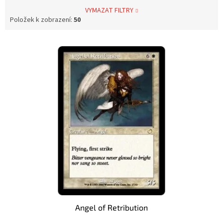
VYMAZAT FILTRY
Položek k zobrazení:
50
V
ý
p
i
s
p
r
o
d
u
k
t
ů
Angel of Retribution