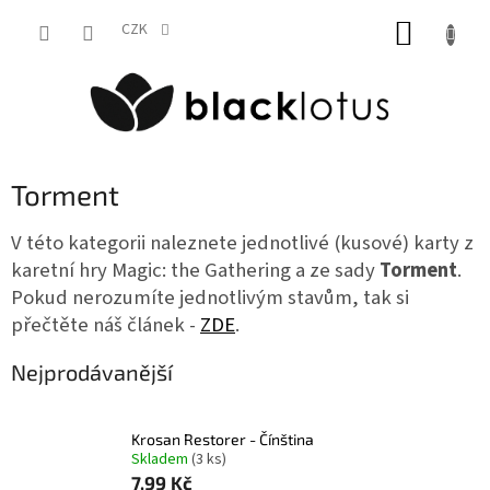
Přejít
NÁKUP
na
CZK
obsah
KOŠÍK
Torment
V této kategorii naleznete jednotlivé (kusové) karty z
karetní hry Magic: the Gathering a ze sady
Torment
.
Pokud nerozumíte jednotlivým stavům, tak si
přečtěte náš článek -
ZDE
.
Nejprodávanější
Krosan Restorer - Čínština
Skladem
(3 ks)
7,99 Kč