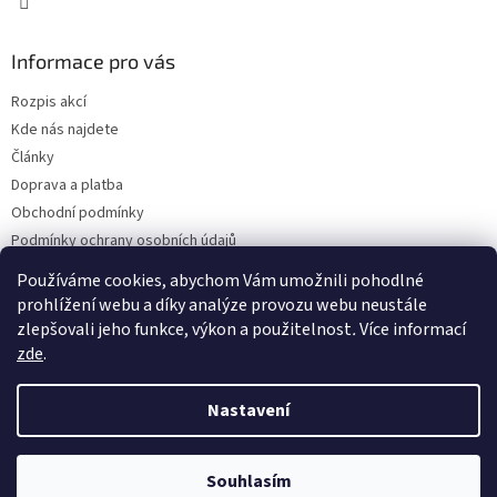
Informace pro vás
Rozpis akcí
Kde nás najdete
Články
Doprava a platba
Obchodní podmínky
Podmínky ochrany osobních údajů
Bonusový program - kredity
Používáme cookies, abychom Vám umožnili pohodlné
Odběr Newsletterů
prohlížení webu a díky analýze provozu webu neustále
zlepšovali jeho funkce, výkon a použitelnost
.
Více informací
zde
.
Vytvořil Shoptet Premium
Nastavení
Copyright 2026
Blacklotus.cz
. Všechna práva vyhrazena.
Upravit
Souhlasím
nastavení cookies