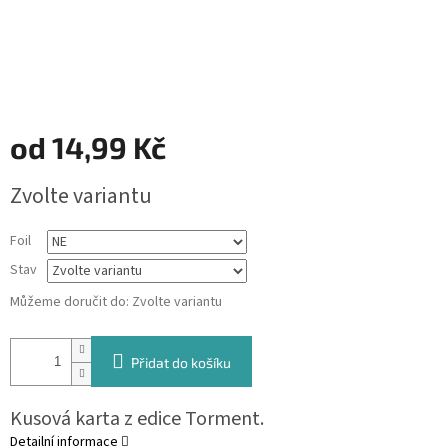
od
14,99 Kč
Měrná
Zvolte variantu
cena:
Foil
Stav
Můžeme doručit do:
Zvolte variantu
Přidat do košíku
Kusová karta z edice Torment.
Detailní informace