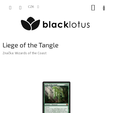
Přejít
NÁKUP
na
CZK
obsah
KOŠÍK
Liege of the Tangle
Značka:
Wizards of the Coast