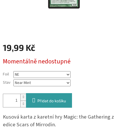
19,99 Kč
Měrná
Momentálně nedostupné
cena:
Foil
Stav
Přidat do košíku
Kusová karta z karetní hry Magic: the Gathering z
edice Scars of Mirrodin.