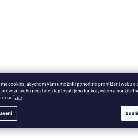
me cookies, abychom Vám umožnili pohodlné prohlížení webu a d
 provozu webu neustále zlepšovali jeho funkce, výkon a použiteln
formací
zde
.
avení
Souh