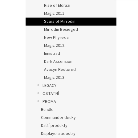
Rise of Eldrazi
Magic 2011
Scars of Mirrodin
Mirrodin Besieged
New Phyrexia
Magic 2012
Innistrad
Dark Ascension
Avacyn Restored
Magic 2013
LEGACY
OSTATNÍ
PROMA
Bundle
Commander decky
Další produkty
Displaye a boostry