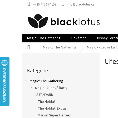
Přejít
+420 776 677 157
info@blacklotus.cz
na
obsah
Magic: The Gathering
Pokémon
Disney Lorca
Domů
Magic: The Gathering
Magic - kusové kart
P
Life
o
Přeskočit
s
Kategorie
kategorie
t
r
Magic: The Gathering
a
Magic - kusové karty
n
STANDARD
n
í
The Hobbit
p
The Hobbit: Extras
a
Marvel Super Heroes