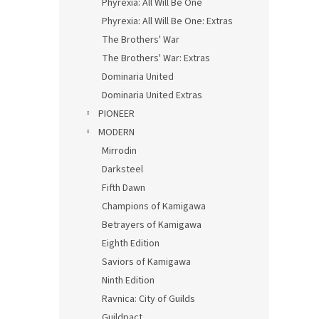
Phyrexia: All Will Be One
Phyrexia: All Will Be One: Extras
The Brothers' War
The Brothers' War: Extras
Dominaria United
Dominaria United Extras
PIONEER
MODERN
Mirrodin
Darksteel
Fifth Dawn
Champions of Kamigawa
Betrayers of Kamigawa
Eighth Edition
Saviors of Kamigawa
Ninth Edition
Ravnica: City of Guilds
Guildpact