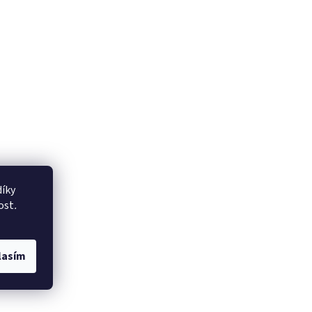
íky
ost
.
lasím