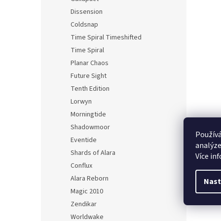
Dissension
Coldsnap
Time Spiral Timeshifted
Time Spiral
Planar Chaos
Future Sight
Tenth Edition
Lorwyn
Morningtide
Shadowmoor
Používá
Eventide
analýze
Shards of Alara
Více in
Conflux
Alara Reborn
Nast
Magic 2010
Zendikar
Worldwake