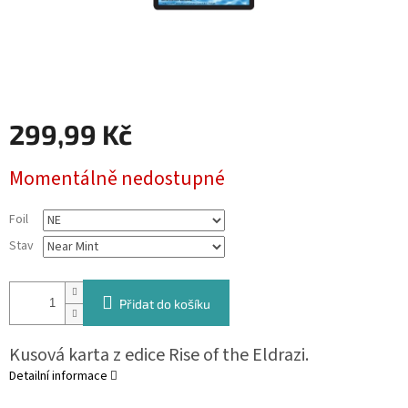
299,99 Kč
Měrná
Momentálně nedostupné
cena:
Foil
Stav
Přidat do košíku
Kusová karta z edice Rise of the Eldrazi.
Detailní informace