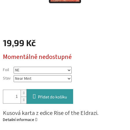
19,99 Kč
Měrná
Momentálně nedostupné
cena:
Foil
Stav
Přidat do košíku
Kusová karta z edice Rise of the Eldrazi.
Detailní informace