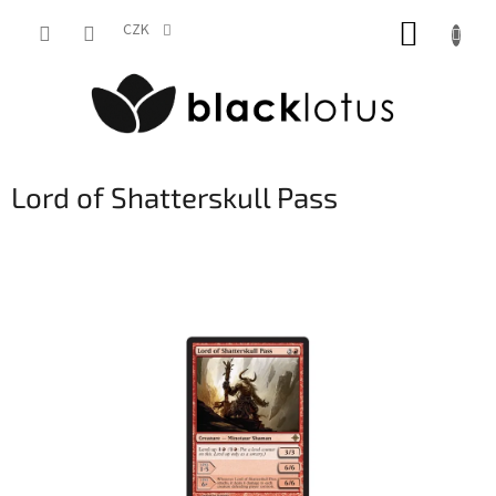
Přejít
NÁKUP
na
CZK
obsah
KOŠÍK
Lord of Shatterskull Pass