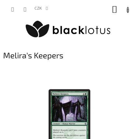
Přejít
NÁKUP
na
CZK
obsah
KOŠÍK
Melira's Keepers