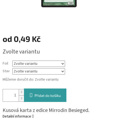
od
0,49 Kč
Měrná
Zvolte variantu
cena:
Foil
Stav
Můžeme doručit do:
Zvolte variantu
Přidat do košíku
Kusová karta z edice Mirrodin Besieged.
Detailní informace