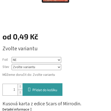
od
0,49 Kč
Měrná
Zvolte variantu
cena:
Foil
Stav
Můžeme doručit do:
Zvolte variantu
Přidat do košíku
Kusová karta z edice Scars of Mirrodin.
Detailní informace