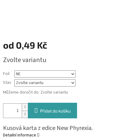
od
0,49 Kč
Měrná
Zvolte variantu
cena:
Foil
Stav
Můžeme doručit do:
Zvolte variantu
Přidat do košíku
Kusová karta z edice New Phyrexia.
Detailní informace