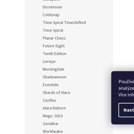
Dissension
Coldsnap
Time Spiral Timeshifted
Time Spiral
Planar Chaos
Future Sight
Tenth Edition
Lorwyn
Morningtide
Shadowmoor
Používá
Eventide
analýze
Shards of Alara
Více in
Conflux
Alara Reborn
Nast
Magic 2010
Zendikar
Worldwake