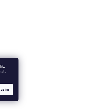
íky
ost
.
lasím