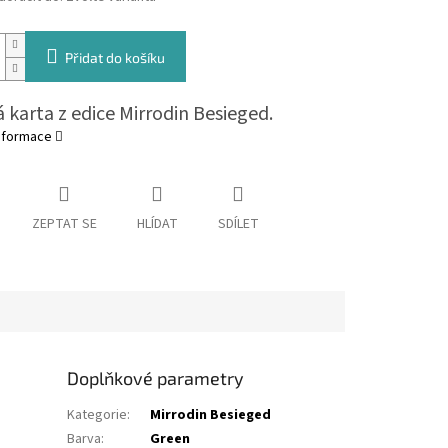
Přidat do košíku
 karta z edice Mirrodin Besieged.
informace
ZEPTAT SE
HLÍDAT
SDÍLET
Doplňkové parametry
Kategorie
:
Mirrodin Besieged
Barva
:
Green