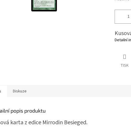
Kusová
Detailní 
TISK
s
Diskuze
ailní popis produktu
ová karta z edice Mirrodin Besieged.