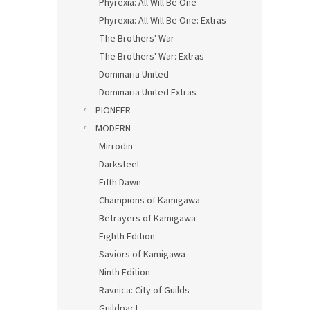
Phyrexia: All Will Be One
Phyrexia: All Will Be One: Extras
The Brothers' War
The Brothers' War: Extras
Dominaria United
Dominaria United Extras
PIONEER
MODERN
Mirrodin
Darksteel
Fifth Dawn
Champions of Kamigawa
Betrayers of Kamigawa
Eighth Edition
Saviors of Kamigawa
Ninth Edition
Ravnica: City of Guilds
Guildpact