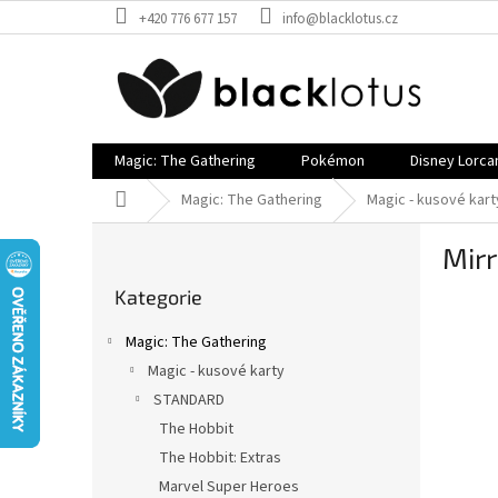
Přejít
+420 776 677 157
info@blacklotus.cz
na
obsah
Magic: The Gathering
Pokémon
Disney Lorca
Domů
Magic: The Gathering
Magic - kusové kart
P
Mir
o
Přeskočit
s
Kategorie
kategorie
t
r
Magic: The Gathering
a
Magic - kusové karty
n
STANDARD
n
í
The Hobbit
p
The Hobbit: Extras
a
Marvel Super Heroes