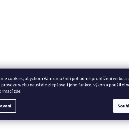
me cookies, abychom Vám umožnili pohodlné prohlížení webu a d
 provozu webu neustále zlepšovali jeho funkce, výkon a použiteln
formací
zde
.
avení
Souh