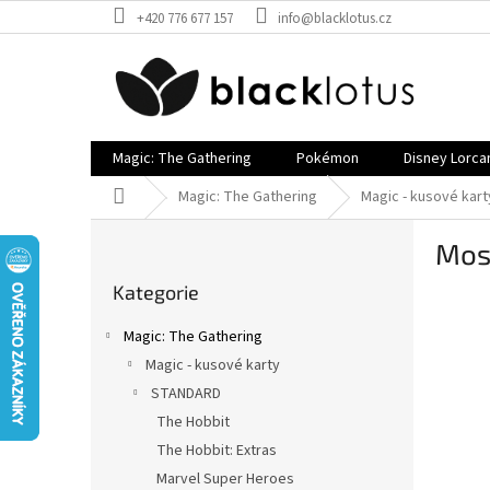
Přejít
+420 776 677 157
info@blacklotus.cz
na
obsah
Magic: The Gathering
Pokémon
Disney Lorca
Domů
Magic: The Gathering
Magic - kusové kart
P
Mos
o
Přeskočit
s
Kategorie
kategorie
t
r
Magic: The Gathering
a
Magic - kusové karty
n
STANDARD
n
í
The Hobbit
p
The Hobbit: Extras
a
Marvel Super Heroes