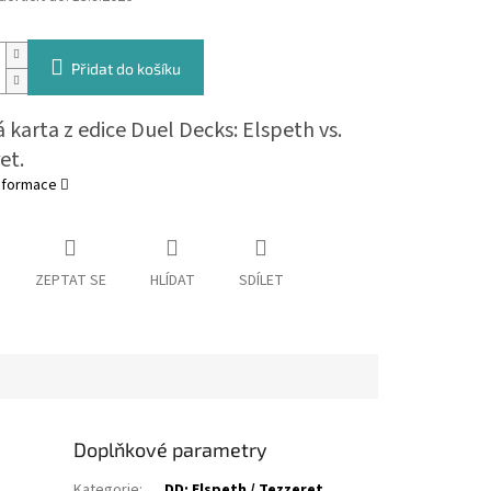
Přidat do košíku
 karta z edice Duel Decks: Elspeth vs.
et.
informace
ZEPTAT SE
HLÍDAT
SDÍLET
Doplňkové parametry
Kategorie
:
DD: Elspeth / Tezzeret