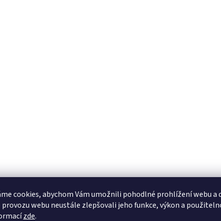
me cookies, abychom Vám umožnili pohodlné prohlížení webu a d
 provozu webu neustále zlepšovali jeho funkce, výkon a použiteln
formací
zde
.