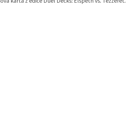
ová karta z edice Duel Decks: Elspeth vs. Tezzeret.