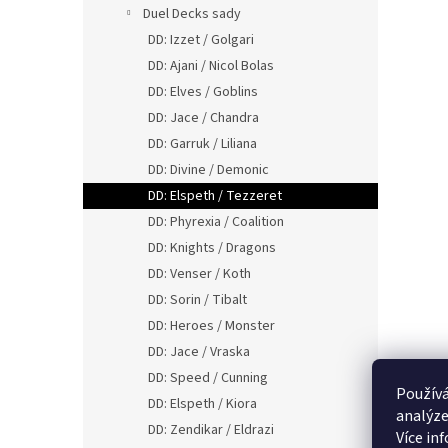
Duel Decks sady
DD: Izzet / Golgari
DD: Ajani / Nicol Bolas
DD: Elves / Goblins
DD: Jace / Chandra
DD: Garruk / Liliana
DD: Divine / Demonic
DD: Elspeth / Tezzeret
DD: Phyrexia / Coalition
DD: Knights / Dragons
DD: Venser / Koth
DD: Sorin / Tibalt
DD: Heroes / Monster
DD: Jace / Vraska
DD: Speed / Cunning
Používá
DD: Elspeth / Kiora
analýze
DD: Zendikar / Eldrazi
Více in