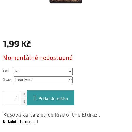
1,99 Kč
Měrná
Momentálně nedostupné
cena:
Foil
Stav
Přidat do košíku
Kusová karta z edice Rise of the Eldrazi.
Detailní informace