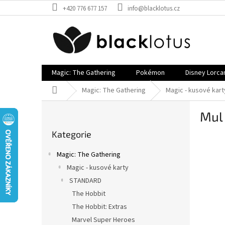
Přejít
+420 776 677 157
info@blacklotus.cz
na
obsah
Magic: The Gathering
Pokémon
Disney Lorca
Domů
Magic: The Gathering
Magic - kusové kart
P
Mul
o
Přeskočit
s
Kategorie
kategorie
t
r
Magic: The Gathering
a
Magic - kusové karty
n
STANDARD
n
í
The Hobbit
p
The Hobbit: Extras
a
Marvel Super Heroes