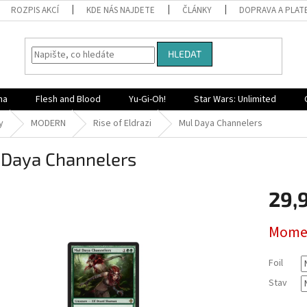
ROZPIS AKCÍ
KDE NÁS NAJDETE
ČLÁNKY
DOPRAVA A PLAT
HLEDAT
na
Flesh and Blood
Yu-Gi-Oh!
Star Wars: Unlimited
y
MODERN
Rise of Eldrazi
Mul Daya Channelers
 Daya Channelers
29,
Měrná
Momen
cena:
Foil
Stav