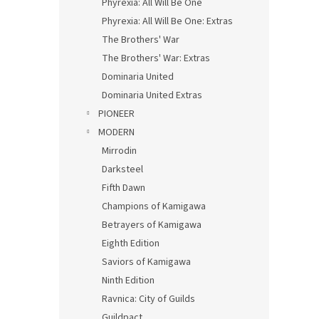
Phyrexia: All Will Be One
Phyrexia: All Will Be One: Extras
The Brothers' War
The Brothers' War: Extras
Dominaria United
Dominaria United Extras
PIONEER
MODERN
Mirrodin
Darksteel
Fifth Dawn
Champions of Kamigawa
Betrayers of Kamigawa
Eighth Edition
Saviors of Kamigawa
Ninth Edition
Ravnica: City of Guilds
Guildpact