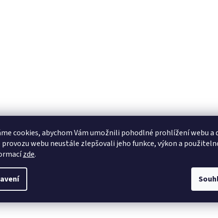
me cookies, abychom Vám umožnili pohodlné prohlížení webu a d
 provozu webu neustále zlepšovali jeho funkce, výkon a použiteln
formací
zde
.
avení
Souh