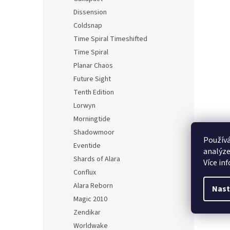
Dissension
Coldsnap
Time Spiral Timeshifted
Time Spiral
Planar Chaos
Future Sight
Tenth Edition
Lorwyn
Morningtide
Shadowmoor
Používá
Eventide
analýze
Shards of Alara
Více in
Conflux
Alara Reborn
Nast
Magic 2010
Zendikar
Worldwake