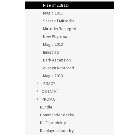
Rise of Eldrazi
Magic 2011
Scars of Mirrodin
Mirrodin Besieged
New Phyrexia
Magic 2012
Innistrad
Dark Ascension
Avacyn Restored
Magic 2013
LEGACY
OSTATNÍ
PROMA
Bundle
Commander decky
Další produkty
Displaye a boostry