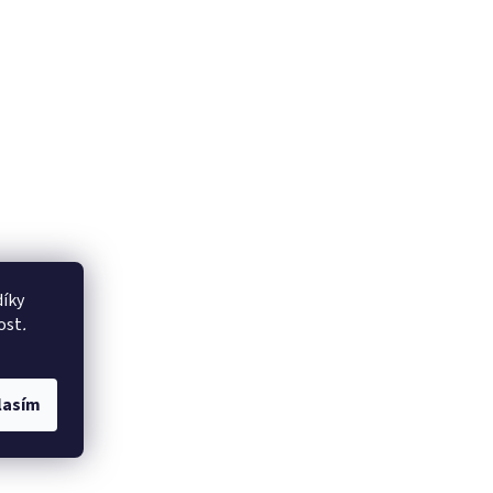
íky
ost
.
lasím