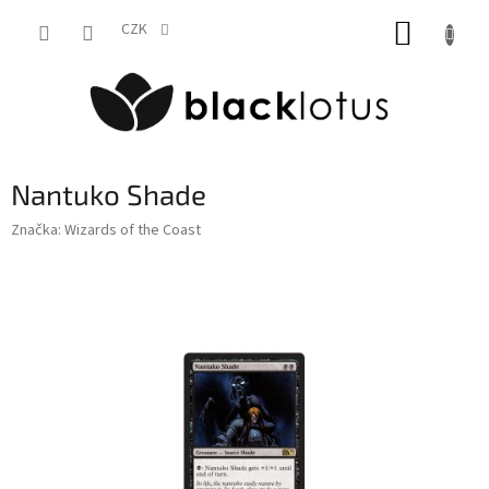
Přejít
NÁKUP
na
CZK
obsah
KOŠÍK
Nantuko Shade
Značka:
Wizards of the Coast