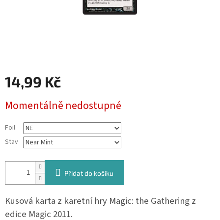
14,99 Kč
Měrná
Momentálně nedostupné
cena:
Foil
Stav
Přidat do košíku
Kusová karta z karetní hry Magic: the Gathering z
edice Magic 2011.