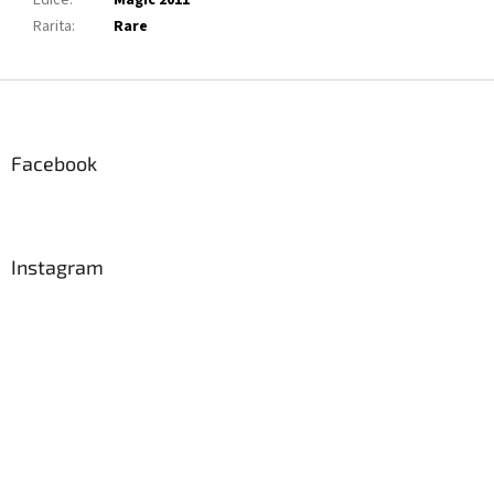
Edice
:
Magic 2011
Rarita
:
Rare
Z
á
p
a
Facebook
t
í
Instagram