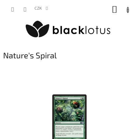
Přejít
NÁKUP
na
CZK
obsah
KOŠÍK
Nature's Spiral