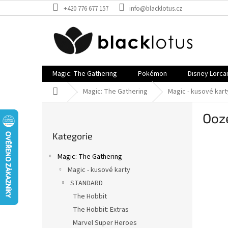
Přejít
+420 776 677 157
info@blacklotus.cz
na
obsah
Magic: The Gathering
Pokémon
Disney Lorca
Domů
Magic: The Gathering
Magic - kusové kart
P
Ooz
o
Přeskočit
s
Kategorie
kategorie
t
r
Magic: The Gathering
a
Magic - kusové karty
n
STANDARD
n
í
The Hobbit
p
The Hobbit: Extras
a
Marvel Super Heroes