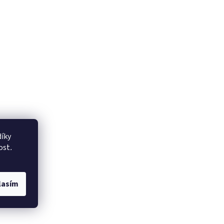
íky
ost
.
lasím