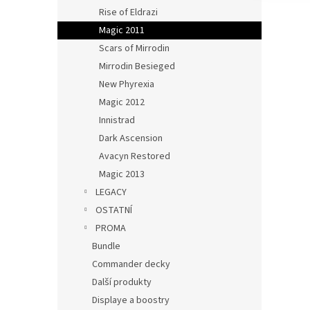
Rise of Eldrazi
Magic 2011
Scars of Mirrodin
Mirrodin Besieged
New Phyrexia
Magic 2012
Innistrad
Dark Ascension
Avacyn Restored
Magic 2013
LEGACY
OSTATNÍ
PROMA
Bundle
Commander decky
Další produkty
Displaye a boostry