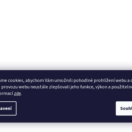
me cookies, abychom Vám umožnili pohodlné prohlížení webu a d
 provozu webu neustále zlepšovali jeho funkce, výkon a použiteln
formací
zde
.
avení
Souh