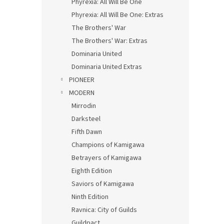
Phyrexia: All Will Be One
Phyrexia: All Will Be One: Extras
The Brothers' War
The Brothers' War: Extras
Dominaria United
Dominaria United Extras
PIONEER
MODERN
Mirrodin
Darksteel
Fifth Dawn
Champions of Kamigawa
Betrayers of Kamigawa
Eighth Edition
Saviors of Kamigawa
Ninth Edition
Ravnica: City of Guilds
Guildpact