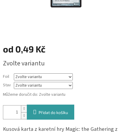
od
0,49 Kč
Měrná
Zvolte variantu
cena:
Foil
Stav
Můžeme doručit do:
Zvolte variantu
Přidat do košíku
Kusová karta z karetní hry Magic: the Gathering z