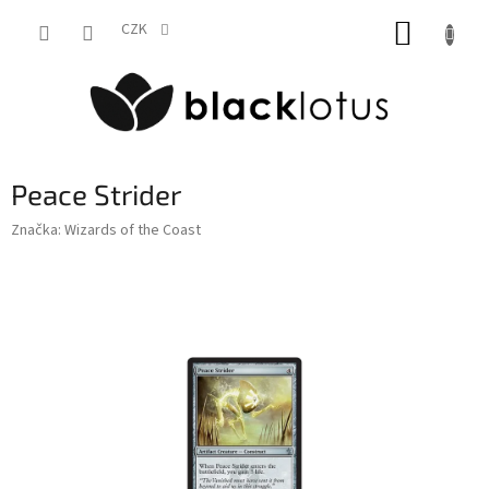
Přejít
NÁKUP
na
CZK
obsah
KOŠÍK
Peace Strider
Značka:
Wizards of the Coast