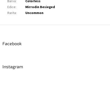
Barva
:
Colorless
Edice
:
Mirrodin Besieged
Rarita
:
Uncommon
Z
á
p
a
Facebook
t
í
Instagram