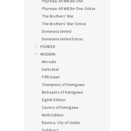
Phyrexia: All Will Be One
Phyrexia: All Will Be One: Extras
The Brothers' War
The Brothers' War: Extras
Dominaria United
Dominaria United Extras
PIONEER
MODERN
Mirrodin
Darksteel
Fifth Dawn
Champions of Kamigawa
Betrayers of Kamigawa
Eighth Edition
Saviors of Kamigawa
Ninth Edition
Ravnica: City of Guilds
Guildpact