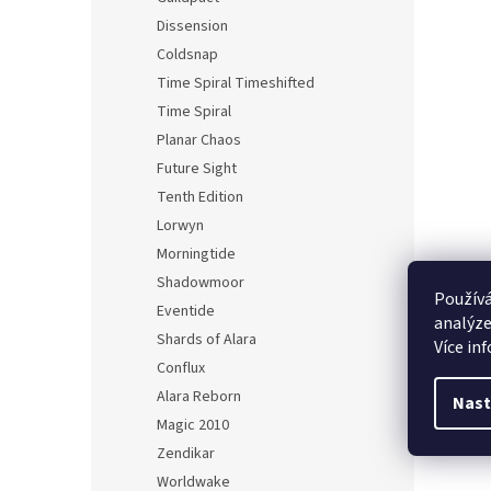
Dissension
Coldsnap
Time Spiral Timeshifted
Time Spiral
Planar Chaos
Future Sight
Tenth Edition
Lorwyn
Morningtide
Shadowmoor
Používá
Eventide
analýze
Shards of Alara
Více in
Conflux
Alara Reborn
Nast
Magic 2010
Zendikar
Worldwake