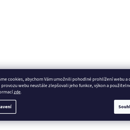
me cookies, abychom Vám umožnili pohodlné prohlížení webu a d
 provozu webu neustále zlepšovali jeho funkce, výkon a použiteln
formací
zde
.
avení
Souh