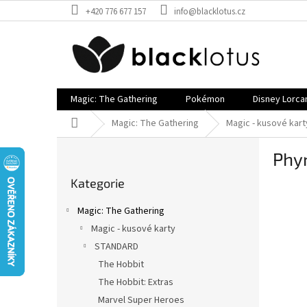
Přejít
+420 776 677 157
info@blacklotus.cz
na
obsah
Magic: The Gathering
Pokémon
Disney Lorca
Domů
Magic: The Gathering
Magic - kusové kart
P
Phy
o
Přeskočit
s
Kategorie
kategorie
t
r
Magic: The Gathering
a
Magic - kusové karty
n
STANDARD
n
í
The Hobbit
p
The Hobbit: Extras
a
Marvel Super Heroes