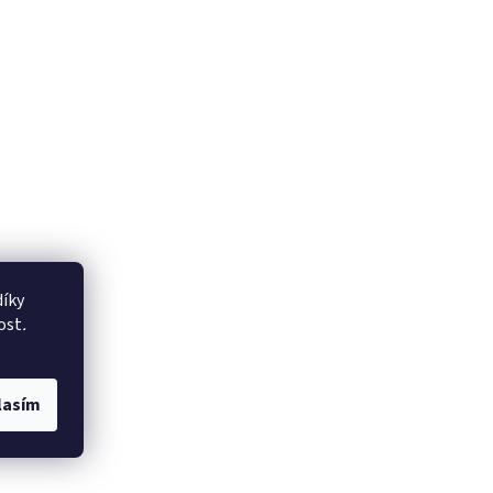
íky
ost
.
lasím