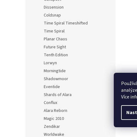
Dissension
Coldsnap
Time Spiral Timeshifted
Time Spiral
Planar Chaos
Future Sight
Tenth Edition
Lorwyn
Morningtide
Shadowmoor
Používá
Eventide
analýze
Shards of Alara
Více in
Conflux
Alara Reborn
Nast
Magic 2010
Zendikar
Worldwake