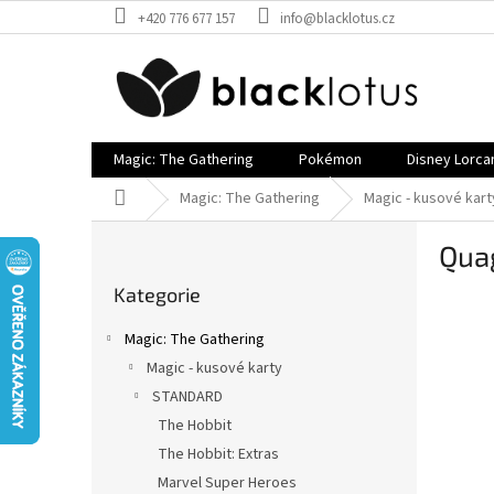
Přejít
+420 776 677 157
info@blacklotus.cz
na
obsah
Magic: The Gathering
Pokémon
Disney Lorca
Domů
Magic: The Gathering
Magic - kusové kart
P
Qua
o
Přeskočit
s
Kategorie
kategorie
t
r
Magic: The Gathering
a
Magic - kusové karty
n
STANDARD
n
í
The Hobbit
p
The Hobbit: Extras
a
Marvel Super Heroes