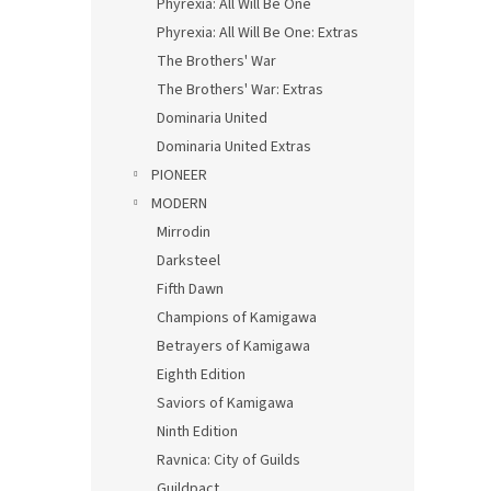
Phyrexia: All Will Be One
Phyrexia: All Will Be One: Extras
The Brothers' War
The Brothers' War: Extras
Dominaria United
Dominaria United Extras
PIONEER
MODERN
Mirrodin
Darksteel
Fifth Dawn
Champions of Kamigawa
Betrayers of Kamigawa
Eighth Edition
Saviors of Kamigawa
Ninth Edition
Ravnica: City of Guilds
Guildpact