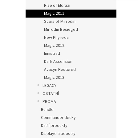
Rise of Eldrazi
Magic 2011
Scars of Mirrodin
Mirrodin Besieged
New Phyrexia
Magic 2012
Innistrad
Dark Ascension
Avacyn Restored
Magic 2013
LEGACY
OSTATNÍ
PROMA
Bundle
Commander decky
Další produkty
Displaye a boostry