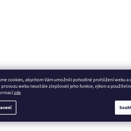
me cookies, abychom Vám umožnili pohodlné prohlížení webu a d
 provozu webu neustále zlepšovali jeho funkce, výkon a použiteln
formací
zde
.
avení
Souh