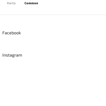
Rarita
:
Common
Z
á
p
a
Facebook
t
í
Instagram