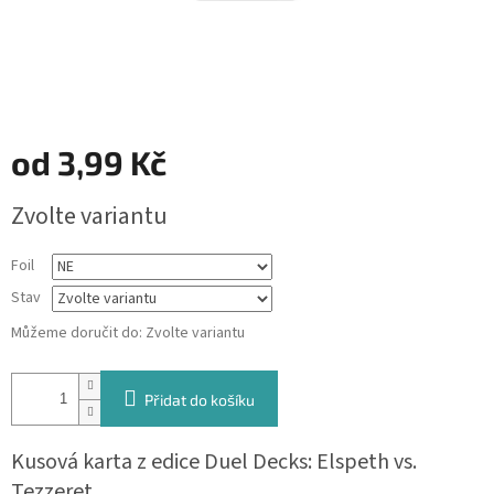
od
3,99 Kč
Měrná
Zvolte variantu
cena:
Foil
Stav
Můžeme doručit do:
Zvolte variantu
Přidat do košíku
Kusová karta z edice Duel Decks: Elspeth vs.
Tezzeret.