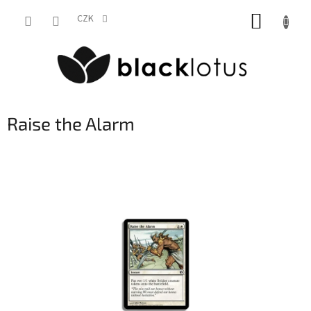
Přejít
NÁKUP
na
CZK
obsah
KOŠÍK
Raise the Alarm