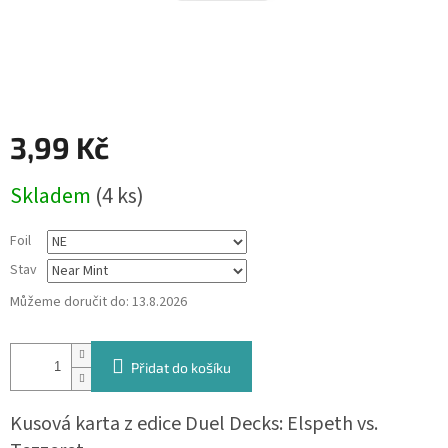
3,99 Kč
Měrná
Skladem
(4 ks)
cena:
Foil
Stav
Můžeme doručit do:
13.8.2026
Přidat do košíku
Kusová karta z edice Duel Decks: Elspeth vs.