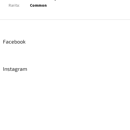
Rarita
:
Common
Z
á
p
a
Facebook
t
í
Instagram