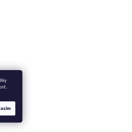
íky
ost
.
lasím