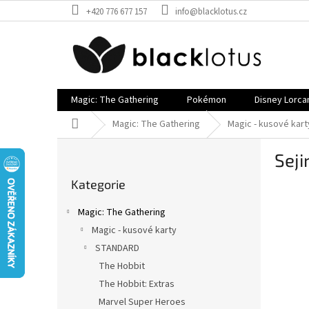
Přejít
+420 776 677 157
info@blacklotus.cz
na
obsah
Magic: The Gathering
Pokémon
Disney Lorca
Domů
Magic: The Gathering
Magic - kusové kart
P
Seji
o
Přeskočit
s
Kategorie
kategorie
t
r
Magic: The Gathering
a
Magic - kusové karty
n
STANDARD
n
í
The Hobbit
p
The Hobbit: Extras
a
Marvel Super Heroes