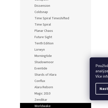
Dissension
Coldsnap
Time Spiral Timeshifted
Time Spiral
Planar Chaos
Future Sight
Tenth Edition
Lorwyn
Morningtide
Shadowmoor
Používá
Eventide
analýze
Shards of Alara
Více in
Conflux
Alara Reborn
Nast
Magic 2010
Zendikar
Worldwake