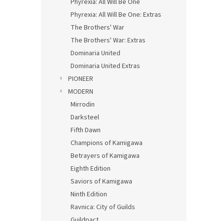
Phyrexia: All Will Be One
Phyrexia: All Will Be One: Extras
The Brothers' War
The Brothers' War: Extras
Dominaria United
Dominaria United Extras
PIONEER
MODERN
Mirrodin
Darksteel
Fifth Dawn
Champions of Kamigawa
Betrayers of Kamigawa
Eighth Edition
Saviors of Kamigawa
Ninth Edition
Ravnica: City of Guilds
Guildpact