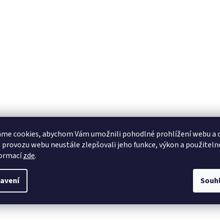
me cookies, abychom Vám umožnili pohodlné prohlížení webu a d
 provozu webu neustále zlepšovali jeho funkce, výkon a použiteln
formací
zde
.
avení
Souh