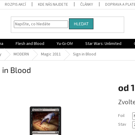
ROZPIS AKCÍ
KDE NÁS NAJDETE
ČLÁNKY
DOPRAVA A PLAT
HLEDAT
na
Flesh and Blood
Yu-Gi-Oh!
Star Wars: Unlimited
y
MODERN
Magic 2011
Sign in Blood
 in Blood
od
1
Měrná
Zvolt
cena:
Foil
Stav