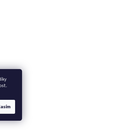
íky
ost
.
lasím