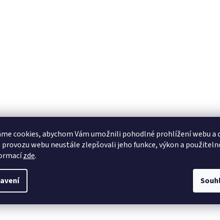
me cookies, abychom Vám umožnili pohodlné prohlížení webu a d
 provozu webu neustále zlepšovali jeho funkce, výkon a použiteln
formací
zde
.
avení
Souh