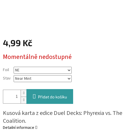
4,99 Kč
Měrná
Momentálně nedostupné
cena:
Foil
Stav
Přidat do košíku
Kusová karta z edice Duel Decks: Phyrexia vs. The
Coalition.
Detailní informace