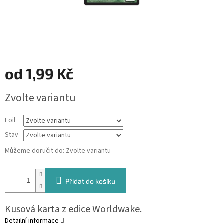
od
1,99 Kč
Měrná
Zvolte variantu
cena:
Foil
Stav
Můžeme doručit do:
Zvolte variantu
Přidat do košíku
Kusová karta z edice Worldwake.
Detailní informace