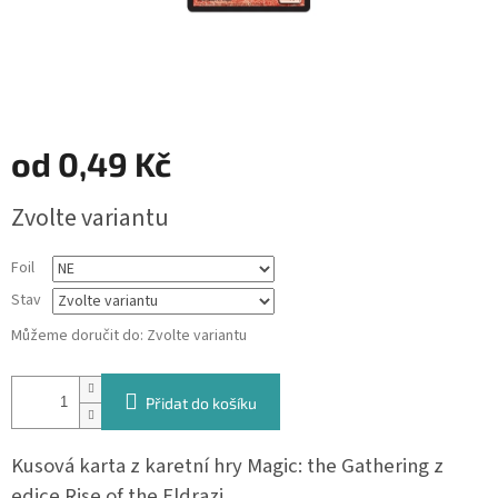
od
0,49 Kč
Měrná
Zvolte variantu
cena:
Foil
Stav
Můžeme doručit do:
Zvolte variantu
Přidat do košíku
Kusová karta z karetní hry Magic: the Gathering z
edice Rise of the Eldrazi.