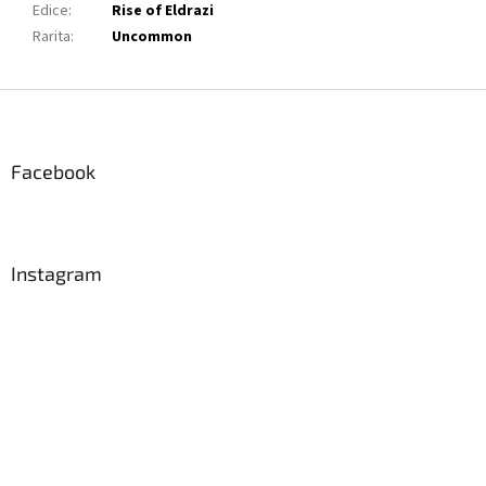
Edice
:
Rise of Eldrazi
Rarita
:
Uncommon
Z
á
p
a
Facebook
t
í
Instagram