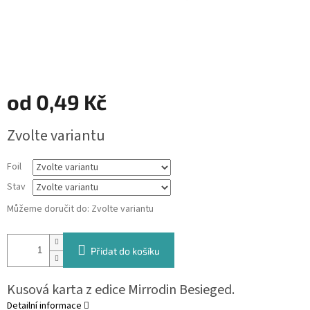
od
0,49 Kč
Měrná
Zvolte variantu
cena:
Foil
Stav
Můžeme doručit do:
Zvolte variantu
Přidat do košíku
Kusová karta z edice Mirrodin Besieged.
Detailní informace