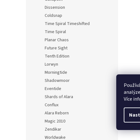
Dissension
Coldsnap
Time Spiral Timeshifted
Time Spiral
Planar Chaos
Future Sight
Tenth Edition
Lorwyn
Morningtide
Shadowmoor
Používá
Eventide
analýze
Shards of Alara
Více in
Conflux
Alara Reborn
Nast
Magic 2010
Zendikar
Worldwake