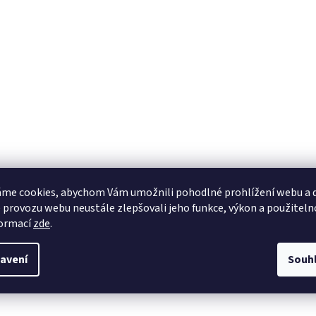
me cookies, abychom Vám umožnili pohodlné prohlížení webu a d
 provozu webu neustále zlepšovali jeho funkce, výkon a použiteln
formací
zde
.
avení
Souh