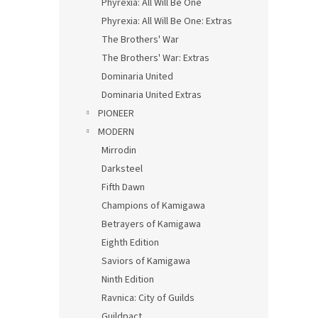
Phyrexia: All Will Be One
Phyrexia: All Will Be One: Extras
The Brothers' War
The Brothers' War: Extras
Dominaria United
Dominaria United Extras
PIONEER
MODERN
Mirrodin
Darksteel
Fifth Dawn
Champions of Kamigawa
Betrayers of Kamigawa
Eighth Edition
Saviors of Kamigawa
Ninth Edition
Ravnica: City of Guilds
Guildpact