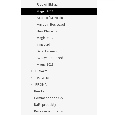
Rise of Eldrazi
Magic 2011
Scars of Mirrodin
Mirrodin Besieged
New Phyrexia
Magic 2012
Innistrad
Dark Ascension
Avacyn Restored
Magic 2013
LEGACY
OSTATNÍ
PROMA
Bundle
Commander decky
Další produkty
Displaye a boostry