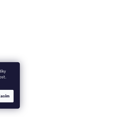
íky
ost
.
lasím