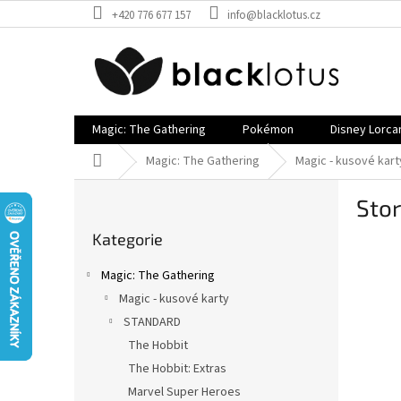
Přejít
+420 776 677 157
info@blacklotus.cz
na
obsah
Magic: The Gathering
Pokémon
Disney Lorca
Domů
Magic: The Gathering
Magic - kusové kart
P
Sto
o
Přeskočit
s
Kategorie
kategorie
t
r
Magic: The Gathering
a
Magic - kusové karty
n
STANDARD
n
í
The Hobbit
p
The Hobbit: Extras
a
Marvel Super Heroes