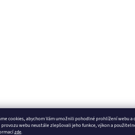
me cookies, abychom Vám umožnili pohodlné prohlížení webu a d
 provozu webu neustále zlepšovali jeho funkce, výkon a použiteln
formací
zde
.