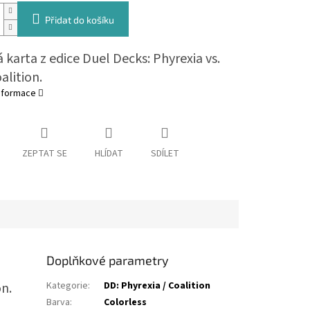
Přidat do košíku
 karta z edice Duel Decks: Phyrexia vs.
alition.
informace
ZEPTAT SE
HLÍDAT
SDÍLET
Doplňkové parametry
on.
Kategorie
:
DD: Phyrexia / Coalition
Barva
:
Colorless