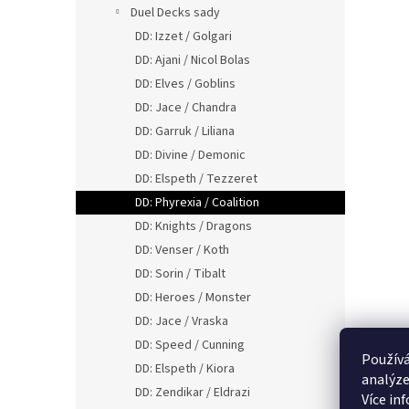
Duel Decks sady
DD: Izzet / Golgari
DD: Ajani / Nicol Bolas
DD: Elves / Goblins
DD: Jace / Chandra
DD: Garruk / Liliana
DD: Divine / Demonic
DD: Elspeth / Tezzeret
DD: Phyrexia / Coalition
DD: Knights / Dragons
DD: Venser / Koth
DD: Sorin / Tibalt
DD: Heroes / Monster
DD: Jace / Vraska
DD: Speed / Cunning
Používá
DD: Elspeth / Kiora
analýze
DD: Zendikar / Eldrazi
Více in