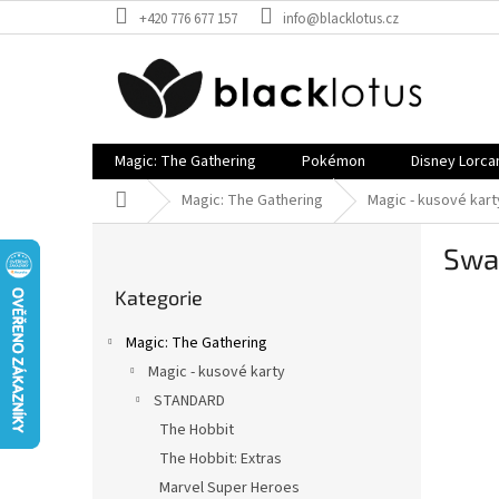
Přejít
+420 776 677 157
info@blacklotus.cz
na
obsah
Magic: The Gathering
Pokémon
Disney Lorca
Domů
Magic: The Gathering
Magic - kusové kart
P
Sw
o
Přeskočit
s
Kategorie
kategorie
t
r
Magic: The Gathering
a
Magic - kusové karty
n
STANDARD
n
í
The Hobbit
p
The Hobbit: Extras
a
Marvel Super Heroes