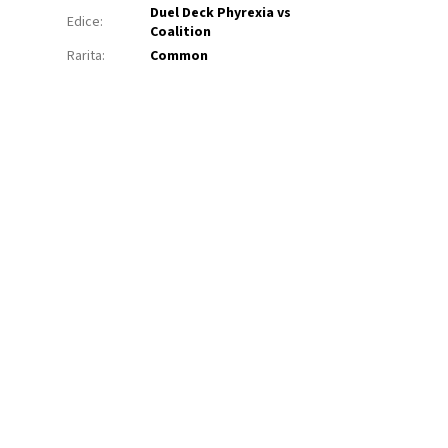
Duel Deck Phyrexia vs
Edice
:
Coalition
Rarita
:
Common