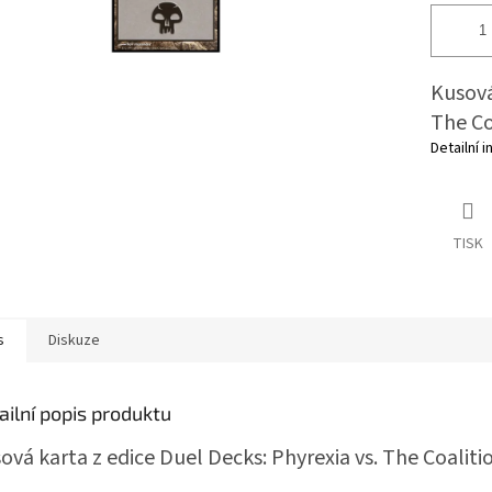
Kusová
The Co
Detailní 
TISK
s
Diskuze
ailní popis produktu
ová karta z edice Duel Decks: Phyrexia vs. The Coaliti