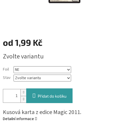
od
1,99 Kč
Měrná
Zvolte variantu
cena:
Foil
Stav
Přidat do košíku
Kusová karta z edice Magic 2011.
Detailní informace