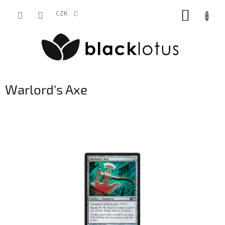
Přejít
NÁKUP
na
CZK
obsah
KOŠÍK
Warlord's Axe