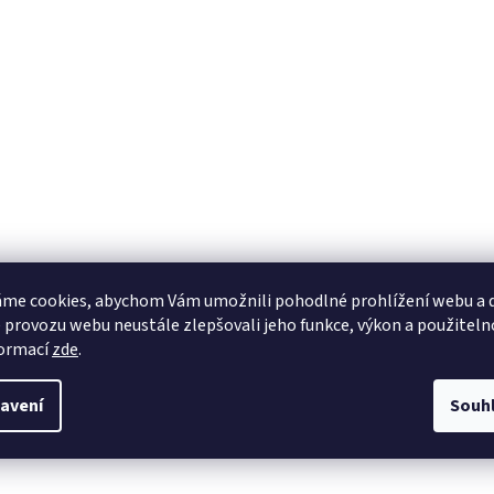
me cookies, abychom Vám umožnili pohodlné prohlížení webu a d
 provozu webu neustále zlepšovali jeho funkce, výkon a použiteln
formací
zde
.
avení
Souh