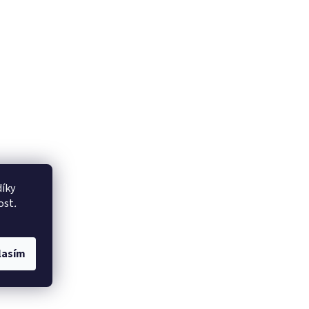
íky
ost
.
lasím