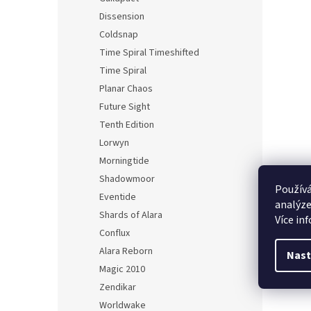
Dissension
Coldsnap
Time Spiral Timeshifted
Time Spiral
Planar Chaos
Future Sight
Tenth Edition
Lorwyn
Morningtide
Shadowmoor
Používá
Eventide
analýze
Shards of Alara
Více in
Conflux
Alara Reborn
Nast
Magic 2010
Zendikar
Worldwake