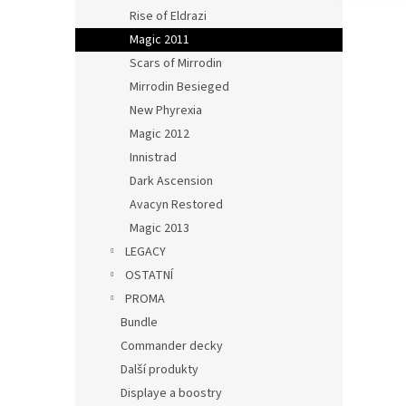
Rise of Eldrazi
Magic 2011
Scars of Mirrodin
Mirrodin Besieged
New Phyrexia
Magic 2012
Innistrad
Dark Ascension
Avacyn Restored
Magic 2013
LEGACY
OSTATNÍ
PROMA
Bundle
Commander decky
Další produkty
Displaye a boostry