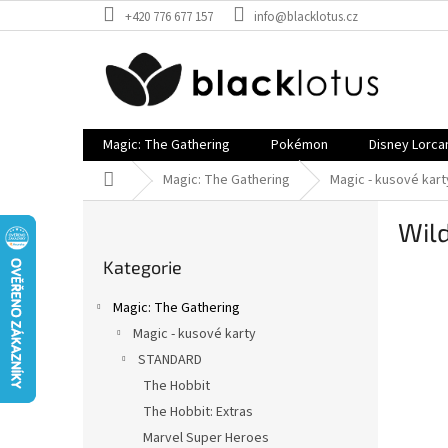
Přejít
+420 776 677 157
info@blacklotus.cz
na
obsah
Magic: The Gathering
Pokémon
Disney Lorca
Domů
Magic: The Gathering
Magic - kusové kart
P
Wil
o
Přeskočit
s
Kategorie
kategorie
t
r
Magic: The Gathering
a
Magic - kusové karty
n
STANDARD
n
í
The Hobbit
p
The Hobbit: Extras
a
Marvel Super Heroes