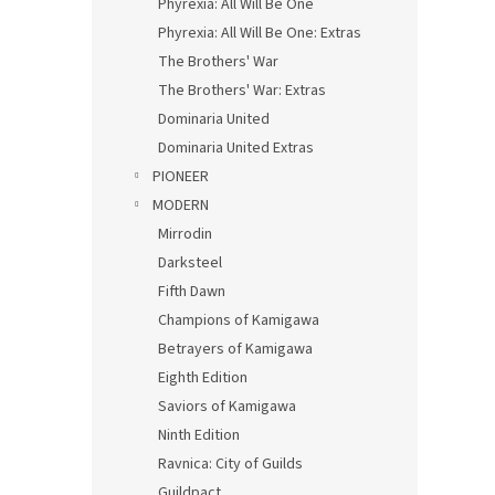
Phyrexia: All Will Be One
Phyrexia: All Will Be One: Extras
The Brothers' War
The Brothers' War: Extras
Dominaria United
Dominaria United Extras
PIONEER
MODERN
Mirrodin
Darksteel
Fifth Dawn
Champions of Kamigawa
Betrayers of Kamigawa
Eighth Edition
Saviors of Kamigawa
Ninth Edition
Ravnica: City of Guilds
Guildpact