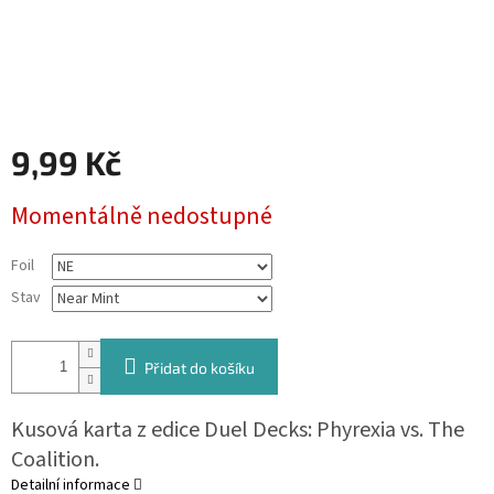
9,99 Kč
Měrná
Momentálně nedostupné
cena:
Foil
Stav
Přidat do košíku
Kusová karta z edice Duel Decks: Phyrexia vs. The
Coalition.
Detailní informace