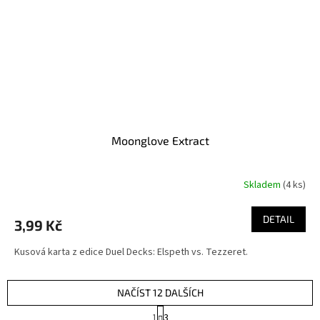
Moonglove Extract
Skladem
(4 ks)
DETAIL
3,99 Kč
Kusová karta z edice Duel Decks: Elspeth vs. Tezzeret.
NAČÍST 12 DALŠÍCH
S
1
3