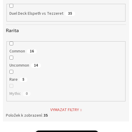
Duel Deck Elspeth vs Tezzeret
35
Rarita
Common
16
Uncommon
14
Rare
5
Mythic
0
VYMAZAT FILTRY
Položek k zobrazení:
35
V