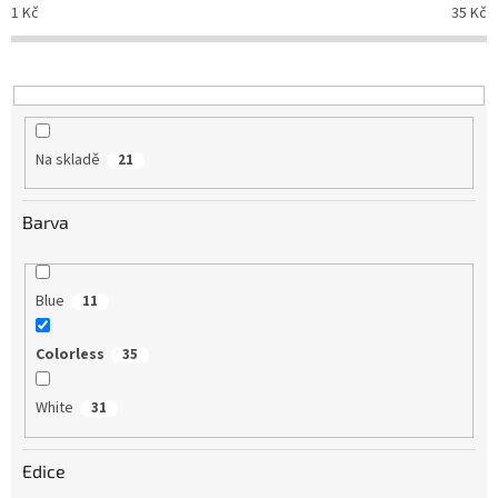
o
1
Kč
35
Kč
d
u
k
t
ů
Na skladě
21
Barva
Blue
11
Colorless
35
White
31
Edice