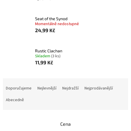
Seat of the Synod
Momentálně nedostupné
24,99 Kč
Rustic Clachan
Skladem
(3 ks)
11,99 Kč
Ř
a
Doporučujeme
Nejlevnější
Nejdražší
Nejprodávanější
z
e
Abecedně
n
í
p
Cena
r