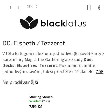
Přejít
NÁKUP
na
CZK
obsah
KOŠÍK
DD: Elspeth / Tezzeret
V této kategorii naleznete jednotlivé (kusové) karty z
karetní hry Magic: the Gathering a ze sady
Duel
Decks: Elspeth vs. Tezzeret
. Pokud nerozumíte
jednotlivým stavům, tak si přečtěte náš článek -
ZDE
.
Nejprodávanější
Stalking Stones
Skladem
(2 ks)
7,99 Kč