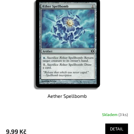
ý
p
i
s
p
r
o
d
u
k
t
ů
Aether Spellbomb
Skladem
(3 ks)
DETAIL
9,99 Kč