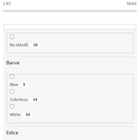
o
1
Kč
50
Kč
d
u
k
t
ů
Na skladě
20
Barva
Blue
5
Colorless
14
White
10
Edice