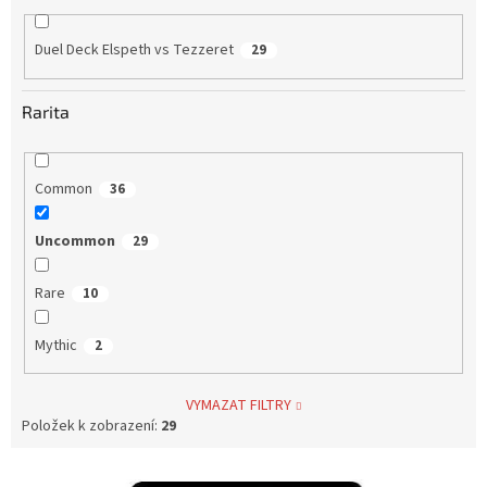
Duel Deck Elspeth vs Tezzeret
29
Rarita
Common
36
Uncommon
29
Rare
10
Mythic
2
VYMAZAT FILTRY
Položek k zobrazení:
29
V