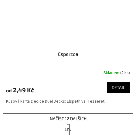
Esperzoa
Skladem
(2 ks)
DETAIL
2,49 Kč
od
Kusová karta z edice Duel Decks: Elspeth vs. Tezzeret.
NAČÍST 12 DALŠÍCH
S
1
3
t
O