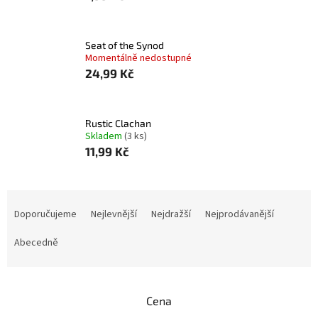
Seat of the Synod
Momentálně nedostupné
24,99 Kč
Rustic Clachan
Skladem
(3 ks)
11,99 Kč
Ř
a
Doporučujeme
Nejlevnější
Nejdražší
Nejprodávanější
z
e
Abecedně
n
í
p
Cena
r