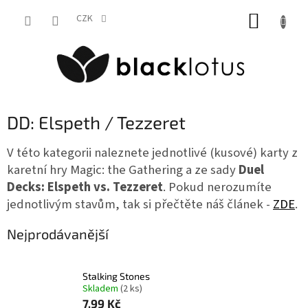
Přejít
NÁKUP
na
CZK
obsah
KOŠÍK
DD: Elspeth / Tezzeret
V této kategorii naleznete jednotlivé (kusové) karty z
karetní hry Magic: the Gathering a ze sady
Duel
Decks: Elspeth vs. Tezzeret
. Pokud nerozumíte
jednotlivým stavům, tak si přečtěte náš článek -
ZDE
.
Nejprodávanější
Stalking Stones
Skladem
(2 ks)
7,99 Kč